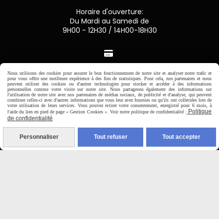
Horaire d'ouverture:
Du Mardi au Samedi de
9H00 - 12H30 / 14H00-18H30

Paiement sécurisé
Nous utilisons des cookies pour assurer le bon fonctionnement de notre site et analyser notre trafic et
pour vous offrir une meilleure expérience à des fins de statistiques. Pour cela, nos partenaires et nous
peuvent utiliser des cookies ou d'autres technologies pour stocker et accéder à des informations
personnelles comme votre visite sur notre site. Nous partageons également des informations sur
CB Crédit Agricole
l'utilisation de notre site avec nos partenaires de médias sociaux, de publicité et d'analyse, qui peuvent
combiner celles-ci avec d'autres informations que vous leur avez fournies ou qu'ils ont collectées lors de
votre utilisation de leurs services. Vous pouvez retirer votre consentement, enregistré pour 6 mois, à
Politique
l'aide du lien en pied de page « Gestion Cookies ». Voir notre politique de confidentialité :
Virement bancaire
de confidentialité
PAYPAL (4x sans frais)
Personnaliser
Tout refuser
Tout accepter

Expédition sous 48h
jours ouvrés
Frais de port (5€50)
offert dès 50€