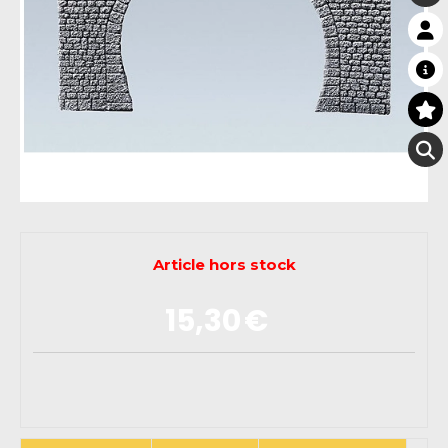
Article hors stock
15,30
€