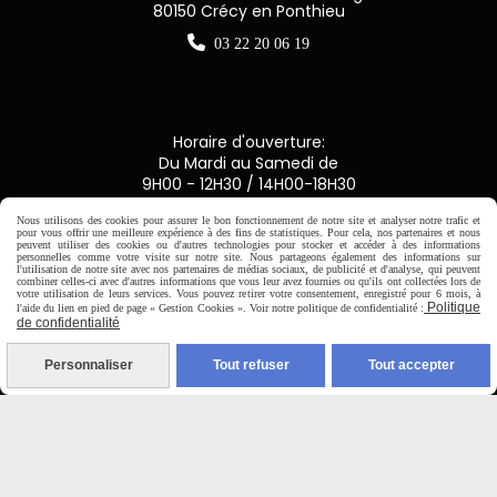
80150 Crécy en Ponthieu

03 22 20 06 19
Horaire d'ouverture:
Du Mardi au Samedi de
9H00 - 12H30 / 14H00-18H30
Nous utilisons des cookies pour assurer le bon fonctionnement de notre site et analyser notre trafic et
pour vous offrir une meilleure expérience à des fins de statistiques. Pour cela, nos partenaires et nous

peuvent utiliser des cookies ou d'autres technologies pour stocker et accéder à des informations
personnelles comme votre visite sur notre site. Nous partageons également des informations sur
l'utilisation de notre site avec nos partenaires de médias sociaux, de publicité et d'analyse, qui peuvent
Paiement sécurisé
combiner celles-ci avec d'autres informations que vous leur avez fournies ou qu'ils ont collectées lors de
votre utilisation de leurs services. Vous pouvez retirer votre consentement, enregistré pour 6 mois, à
Politique
l'aide du lien en pied de page « Gestion Cookies ». Voir notre politique de confidentialité :
de confidentialité
CB Crédit Agricole
Personnaliser
Tout refuser
Tout accepter
Virement bancaire
PAYPAL (4x sans frais)
