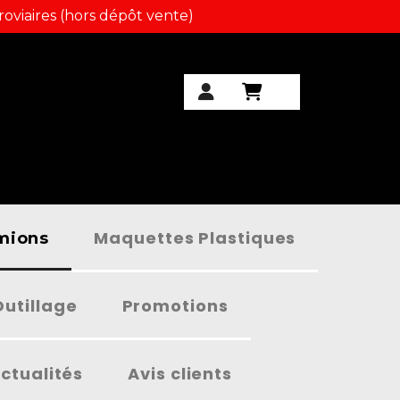
roviaires (hors dépôt vente)
Maquettes Plastiques
amions
Outillage
Promotions
ctualités
Avis clients