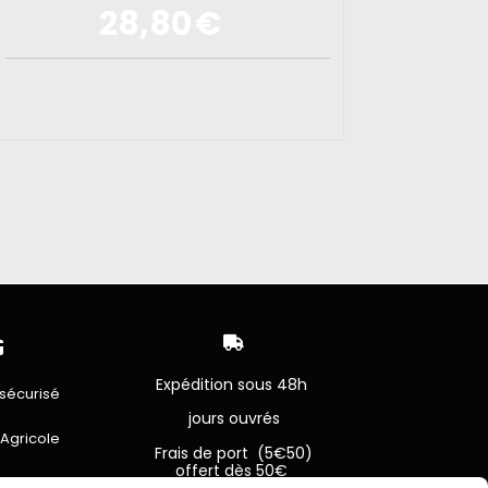
28,80
€


Expédition sous 48h
sécurisé
jours ouvrés
 Agricole
Frais de port (5€50)
offert dès 50€
bancaire