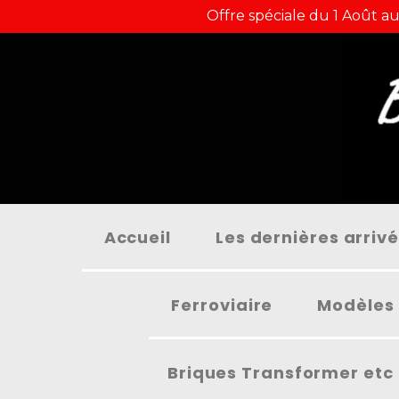
Panneau de gestion des cookies
Offre spéciale du 1 Août au
Accueil
Les dernières arriv
Ferroviaire
Modèles 
Briques Transformer etc