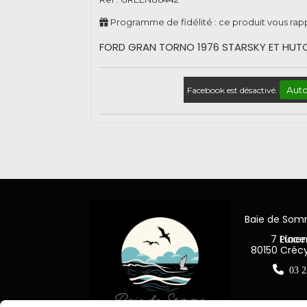
Programme de fidélité : ce produit vous ra
FORD GRAN TORNO 1976 STARSKY ET HUT
Auto
Facebook est désactivé.
Baie de So
7 Place Jea
80150 Créc

03 2