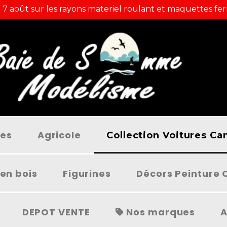
 7 août sur les rayons materiel roulant et maquettes fer
ées
Agricole
Collection Voitures C
en bois
Figurines
Décors Peinture 
DEPOT VENTE
Nos marques
A