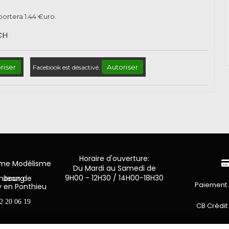
pportera
1.44
€uro.
CH
riser
Autoriser
Facebook est désactivé.
Horaire d'ouverture:
mme Modélisme
Du Mardi au Samedi de
9H00 - 12H30 / 14H00-18H30
n de Luxembourg
Paiement 
y en Ponthieu
2 20 06 19
CB Crédit
Virement 