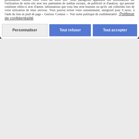
Du Mardi au Samedi de
l'utilisation de notre site avec nos partenaires de médias sociaux, de publicité et d'analyse, qui peuvent
combiner celles-ci avec d'autres informations que vous leur avez fournies ou qu'ils ont collectées lors de
9H00 - 12H30 / 14H00-18H30
votre utilisation de leurs services. Vous pouvez retirer votre consentement, enregistré pour 6 mois, à
Politique
l'aide du lien en pied de page « Gestion Cookies ». Voir notre politique de confidentialité :
de confidentialité

Personnaliser
Tout refuser
Tout accepter
Paiement sécurisé
CB Crédit Agricole
Virement bancaire
PAYPAL (4x sans frais)

Expédition sous 48h
jours ouvrés
Frais de port (5€50)
offert dès 50€
Sauf pour les produits en
Dépot vente des frais de