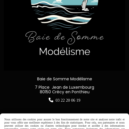
Baie de Somme Modélisme
7 Place Jean de Luxembourg
80150 Crécy en Ponthieu

03 22 20 06 19
Nous utilisons des cookies pour assurer le bon fonctionnement de notre site et analyser notre trafic et
pour vous offrir une meilleure expérience à des fins de statistiques. Pour cela, nos partenaires et nous
Horaire d'ouverture:
peuvent utiliser des cookies ou d'autres technologies pour stocker et accéder à des informations
personnelles comme votre visite sur notre site. Nous partageons également des informations sur