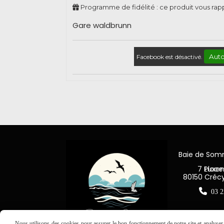
Programme de fidélité : ce produit vous ra
Gare waldbrunn
Auto
Facebook est désactivé.
Baie de So
7 Place Jea
80150 Créc

03 2
Nous utilisons des cookies pour assurer le bon fonctionnement de notre site et analyser n