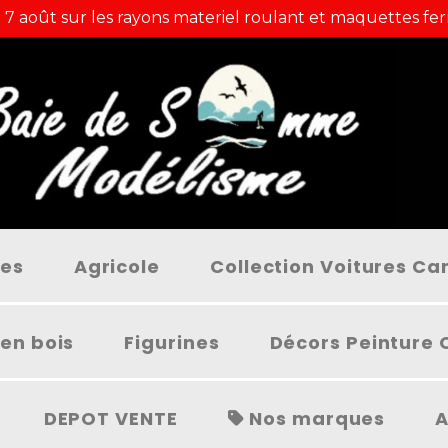
 7 août sur les rayons materiel roulant et maquettes fer
ées
Agricole
Collection Voitures C
en bois
Figurines
Décors Peinture 
DEPOT VENTE
Nos marques
A