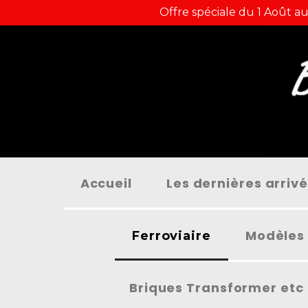
Panneau de gestion des cookies
Offre spéciale du 1 Août au
Accueil
Les dernières arriv
Modèles 
Ferroviaire
Briques Transformer etc