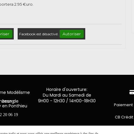
pportera
2.95
€uro.
riser
Autoriser
Facebook est désactivé.
Horaire d'ouverture:
mme Modélisme
Du Mardi au Samedi de
9H00 - 12H30 / 14H00-18H30
n de Luxembourg
Paiement 
y en Ponthieu
2 20 06 19
CB Crédit
Virement 
otre trafic et pour vous offrir une meilleure expérience à des fins de