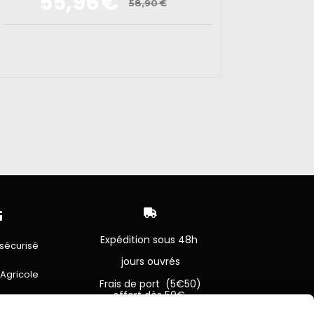
55,96
€
58,90
€


Expédition sous 48h
sécurisé
jours ouvrés
 Agricole
Frais de port (5€50)
offert dès 50€
bancaire
Sauf pour les produits en