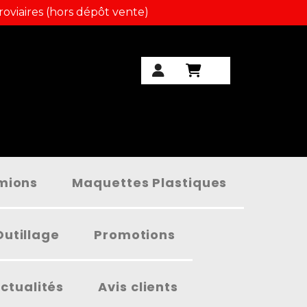
roviaires (hors dépôt vente)
amions
Maquettes Plastiques
Outillage
Promotions
ctualités
Avis clients