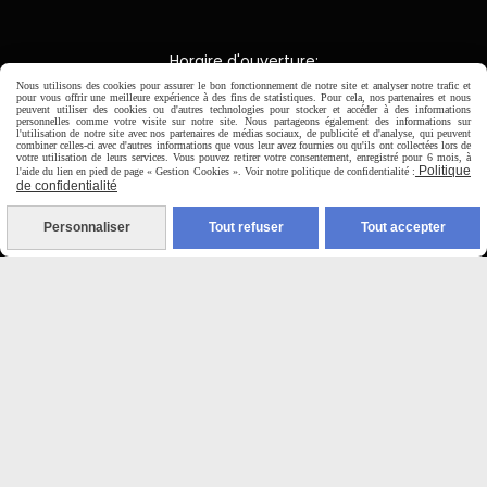
Horaire d'ouverture:
Du Mardi au Samedi de
Nous utilisons des cookies pour assurer le bon fonctionnement de notre site et analyser notre trafic et
pour vous offrir une meilleure expérience à des fins de statistiques. Pour cela, nos partenaires et nous
9H00 - 12H30 / 14H00-18H30
peuvent utiliser des cookies ou d'autres technologies pour stocker et accéder à des informations
personnelles comme votre visite sur notre site. Nous partageons également des informations sur
l'utilisation de notre site avec nos partenaires de médias sociaux, de publicité et d'analyse, qui peuvent
combiner celles-ci avec d'autres informations que vous leur avez fournies ou qu'ils ont collectées lors de

votre utilisation de leurs services. Vous pouvez retirer votre consentement, enregistré pour 6 mois, à
Politique
l'aide du lien en pied de page « Gestion Cookies ». Voir notre politique de confidentialité :
de confidentialité
Paiement sécurisé
Personnaliser
Tout refuser
Tout accepter
CB Crédit Agricole
Virement bancaire
PAYPAL (4x sans frais)

Expédition sous 48h
jours ouvrés