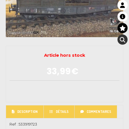
Article hors stock
33,99
€
DESCRIPTION
DÉTAILS
COMMENTAIRES
Ref :
533919723