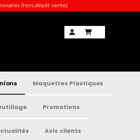
roviaires (hors dépôt vente)
Maquettes Plastiques
amions
Outillage
Promotions
ctualités
Avis clients