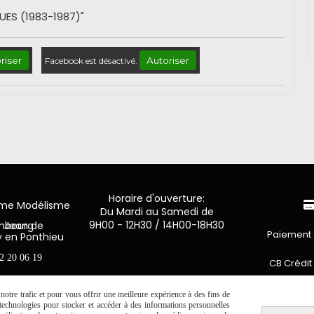
ES (1983-1987)"
riser
Autoriser
Facebook est désactivé.
Horaire d'ouverture:
mme Modélisme
Du Mardi au Samedi de
9H00 - 12H30 / 14H00-18H30
n de Luxembourg
Paiement 
y en Ponthieu
2 20 06 19
CB Crédit
Virement 
otre trafic et pour vous offrir une meilleure expérience à des fins de
s technologies pour stocker et accéder à des informations personnelles