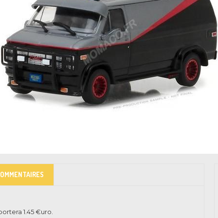
COMMENTAIRES
pportera
1.45
€uro.