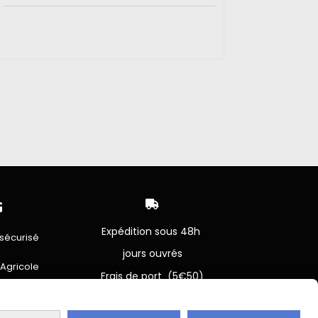


Expédition sous 48h
sécurisé
jours ouvrés
 Agricole
Frais de port (5€50)
offert dès 50€
bancaire
Sauf pour les produits en
Dépot vente des frais de