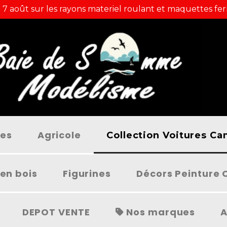
 7 août sur les rayons materiel roulant et maquettes fer
ées
Agricole
Collection Voitures C
en bois
Figurines
Décors Peinture 
DEPOT VENTE
Nos marques
A