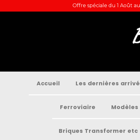
Panneau de gestion des cookies
Offre spéciale du 1 Août au
Accueil
Les dernières arriv
Ferroviaire
Modèles 
Briques Transformer etc