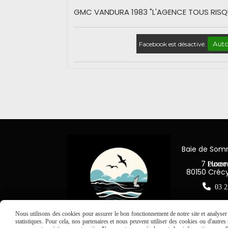
GMC VANDURA 1983 "L'AGENCE TOUS RISQU
Auto
Facebook est désactivé.
Baie de So
7 Place Jea
80150 Créc

03 2
Nous utilisons des cookies pour assurer le bon fonctionnement de notre site et analyser n
statistiques. Pour cela, nos partenaires et nous peuvent utiliser des cookies ou d'autre