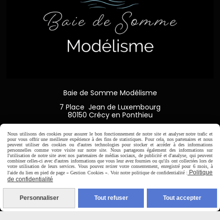
Baie de Somme Modélisme
7 Place Jean de Luxembourg
80150 Crécy en Ponthieu

03 22 20 06 19
Nous utilisons des cookies pour assurer le bon fonctionnement de notre site et analyser notre trafic et
pour vous offrir une meilleure expérience à des fins de statistiques. Pour cela, nos partenaires et nous
peuvent utiliser des cookies ou d'autres technologies pour stocker et accéder à des informations
personnelles comme votre visite sur notre site. Nous partageons également des informations sur
l'utilisation de notre site avec nos partenaires de médias sociaux, de publicité et d'analyse, qui peuvent
combiner celles-ci avec d'autres informations que vous leur avez fournies ou qu'ils ont collectées lors de
votre utilisation de leurs services. Vous pouvez retirer votre consentement, enregistré pour 6 mois, à
Horaire d'ouverture:
Politique
l'aide du lien en pied de page « Gestion Cookies ». Voir notre politique de confidentialité :
de confidentialité
Du Mardi au Samedi de
9H00 - 12H30 / 14H00-18H30
Personnaliser
Tout refuser
Tout accepter
