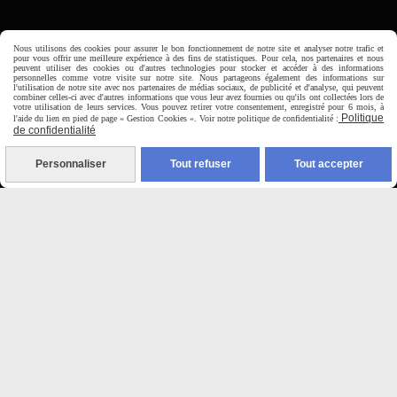
Horaire d'ouverture:
Nous utilisons des cookies pour assurer le bon fonctionnement de notre site et analyser notre trafic et
Du Mardi au Samedi de
pour vous offrir une meilleure expérience à des fins de statistiques. Pour cela, nos partenaires et nous
9H00 - 12H30 / 14H00-18H30
peuvent utiliser des cookies ou d'autres technologies pour stocker et accéder à des informations
personnelles comme votre visite sur notre site. Nous partageons également des informations sur
l'utilisation de notre site avec nos partenaires de médias sociaux, de publicité et d'analyse, qui peuvent
combiner celles-ci avec d'autres informations que vous leur avez fournies ou qu'ils ont collectées lors de
votre utilisation de leurs services. Vous pouvez retirer votre consentement, enregistré pour 6 mois, à

Politique
l'aide du lien en pied de page « Gestion Cookies ». Voir notre politique de confidentialité :
de confidentialité
Paiement sécurisé
Personnaliser
Tout refuser
Tout accepter
CB Crédit Agricole
Virement bancaire
PAYPAL (4x sans frais)

Expédition sous 48h
jours ouvrés
Frais de port (5€50)