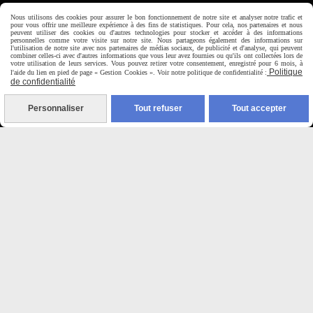
Horaire d'ouverture:
Nous utilisons des cookies pour assurer le bon fonctionnement de notre site et analyser notre trafic et
pour vous offrir une meilleure expérience à des fins de statistiques. Pour cela, nos partenaires et nous
Du Mardi au Samedi de
peuvent utiliser des cookies ou d'autres technologies pour stocker et accéder à des informations
9H00 - 12H30 / 14H00-18H30
personnelles comme votre visite sur notre site. Nous partageons également des informations sur
l'utilisation de notre site avec nos partenaires de médias sociaux, de publicité et d'analyse, qui peuvent
combiner celles-ci avec d'autres informations que vous leur avez fournies ou qu'ils ont collectées lors de
votre utilisation de leurs services. Vous pouvez retirer votre consentement, enregistré pour 6 mois, à
Politique
l'aide du lien en pied de page « Gestion Cookies ». Voir notre politique de confidentialité :

de confidentialité
Paiement sécurisé
Personnaliser
Tout refuser
Tout accepter
CB Crédit Agricole
Virement bancaire
PAYPAL (4x sans frais)

Expédition sous 48h
jours ouvrés
Frais de port (5€50)
offert dès 50€