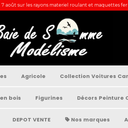
 7 août sur les rayons materiel roulant et maquettes fer
ées
Agricole
Collection Voitures C
en bois
Figurines
Décors Peinture 
DEPOT VENTE
Nos marques
A