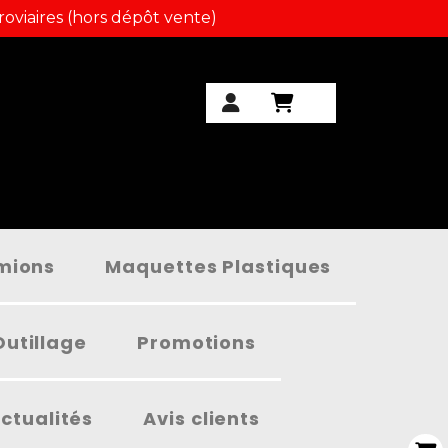
roviaires (hors dépôt vente)
amions
Maquettes Plastiques
Outillage
Promotions
ctualités
Avis clients