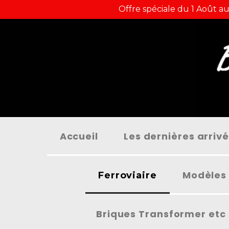
Panneau de gestion des cookies
Offre spéciale du 1 Août au
Accueil
Les dernières arriv
Modèles 
Ferroviaire
Briques Transformer etc