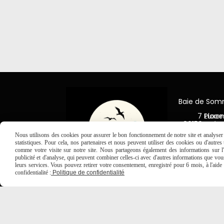
Baie de So
7 Place Jea
80150 Créc
Nous utilisons des cookies pour assurer le bon fonctionnement de notre site et analyser n

03 2
statistiques. Pour cela, nos partenaires et nous peuvent utiliser des cookies ou d'autre
comme votre visite sur notre site. Nous partageons également des informations sur l'u
publicité et d'analyse, qui peuvent combiner celles-ci avec d'autres informations que vous 
leurs services. Vous pouvez retirer votre consentement, enregistré pour 6 mois, à l'aid
confidentialité :
Politique de confidentialité