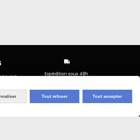


Expédition sous 48h
sécurisé
jours ouvrés
 Agricole
Frais de port (5€50)
nnaliser
Tout refuser
Tout accepter
offert dès 50€
bancaire
Sauf pour les produits en
Dépot vente des frais de
7€50 sont facturés quelques
sans frais)
soit le montant.