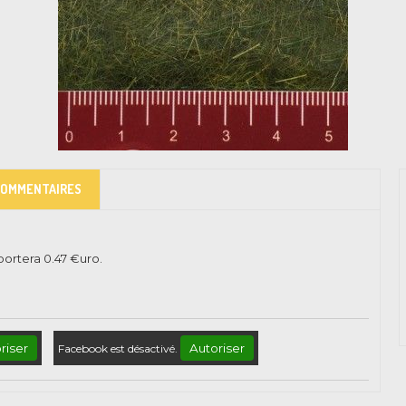
COMMENTAIRES
pportera
0.47
€uro.
riser
Autoriser
Facebook est désactivé.