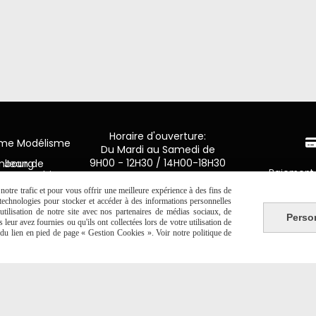
Horaire d'ouverture:
mme Modélisme
Du Mardi au Samedi de
9H00 - 12H30 / 14H00-18H30
n de Luxembourg
Paiement 
y en Ponthieu
otre trafic et pour vous offrir une meilleure expérience à des fins de
2 20 06 19
CB Crédit
s technologies pour stocker et accéder à des informations personnelles
tilisation de notre site avec nos partenaires de médias sociaux, de
Perso
leur avez fournies ou qu'ils ont collectées lors de votre utilisation de
Virement 
e du lien en pied de page « Gestion Cookies ». Voir notre politique de
PAYPAL (4x 