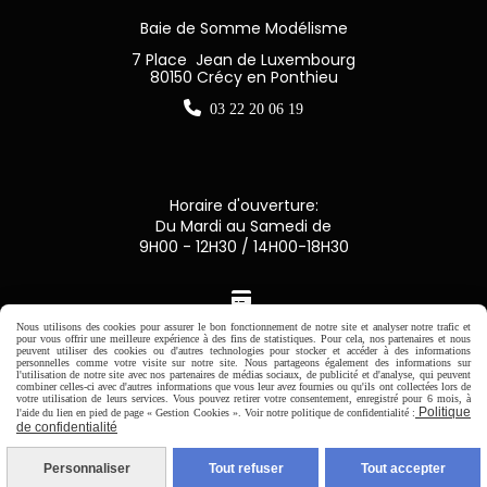
Baie de Somme Modélisme
7 Place Jean de Luxembourg
80150 Crécy en Ponthieu

03 22 20 06 19
Horaire d'ouverture:
Du Mardi au Samedi de
9H00 - 12H30 / 14H00-18H30

Nous utilisons des cookies pour assurer le bon fonctionnement de notre site et analyser notre trafic et
pour vous offrir une meilleure expérience à des fins de statistiques. Pour cela, nos partenaires et nous
Paiement sécurisé
peuvent utiliser des cookies ou d'autres technologies pour stocker et accéder à des informations
personnelles comme votre visite sur notre site. Nous partageons également des informations sur
l'utilisation de notre site avec nos partenaires de médias sociaux, de publicité et d'analyse, qui peuvent
CB Crédit Agricole
combiner celles-ci avec d'autres informations que vous leur avez fournies ou qu'ils ont collectées lors de
votre utilisation de leurs services. Vous pouvez retirer votre consentement, enregistré pour 6 mois, à
Politique
l'aide du lien en pied de page « Gestion Cookies ». Voir notre politique de confidentialité :
de confidentialité
Virement bancaire
Personnaliser
Tout refuser
Tout accepter
PAYPAL (4x sans frais)