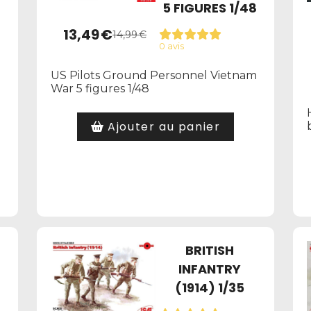
5 FIGURES 1/48
13,49
€
14,99
€
0 avis
US Pilots Ground Personnel Vietnam
War 5 figures 1/48
Ajouter au panier
BRITISH
INFANTRY
(1914) 1/35