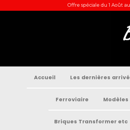
Panneau de gestion des cookies
Offre spéciale du 1 Août au
Accueil
Les dernières arriv
Ferroviaire
Modèles 
Briques Transformer etc