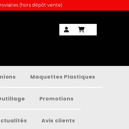
roviaires (hors dépôt vente)
amions
Maquettes Plastiques
Outillage
Promotions
ctualités
Avis clients