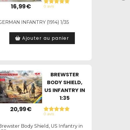
16,99
€
0 avis
GERMAN INFANTRY (1914) 1/35
Ajouter au panier
BREWSTER
BODY SHIELD,
US INFANTRY IN
1:35
20,99
€
0 avis
Brewster Body Shield, US Infantry in