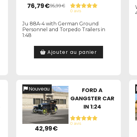
76,79
€
95,99
€
0 avis
Ju 88A-4 with German Ground
Personnel and Torpedo Trailers in
1:48
Ajouter au panier
Nouveau
FORD A
GANGSTER CAR
5
IN 1:24
0 avis
42,99
€