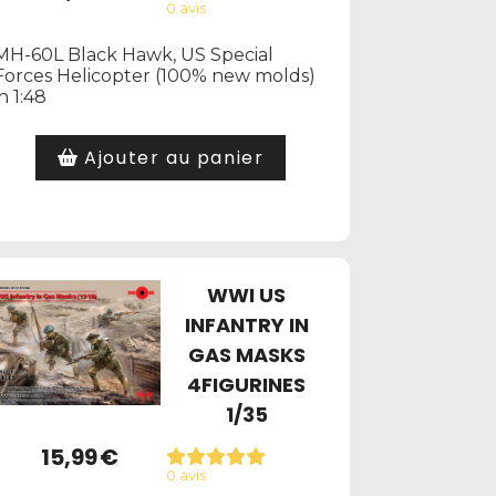
0 avis
MH-60L Black Hawk, US Special
Forces Helicopter (100% new molds)
in 1:48
Ajouter au panier
WWI US
INFANTRY IN
GAS MASKS
4FIGURINES
1/35
15,99
€
0 avis