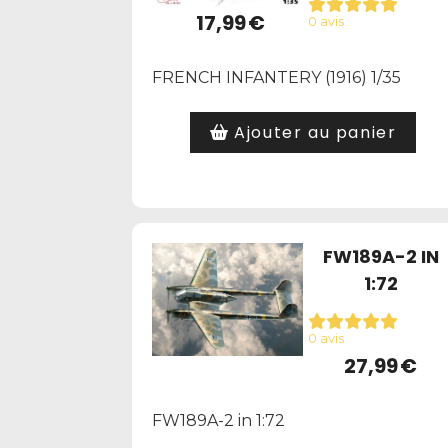
17,99
€
0 avis
FRENCH INFANTERY (1916) 1/35
Ajouter au panier
FW189A-2 IN
1:72
0 avis
27,99
€
FW189A-2 in 1:72