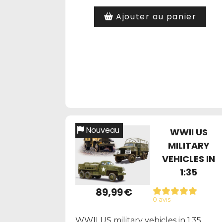
Ajouter au panier
Nouveau
WWII US
MILITARY
VEHICLES IN
1:35
89,99
€
0 avis
WWII US military vehicles in 1:35