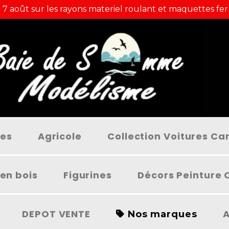
 7 août sur les rayons materiel roulant et maquettes fer
ées
Agricole
Collection Voitures C
en bois
Figurines
Décors Peinture 
DEPOT VENTE
A
Nos marques