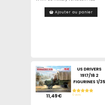
Ajouter au panier
US DRIVERS
1917/18 2
FIGURINES 1/3
11,49
€
0 avis