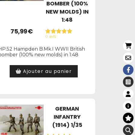
BOMBER (100%
NEW MOLDS) IN
1:48
75,99
€
0 avis
HP.52 Hampden B.Mk.I WWII British
bomber (100% new molds) in 1:48
Ajouter au panier
GERMAN
INFANTRY
(1914) 1/35