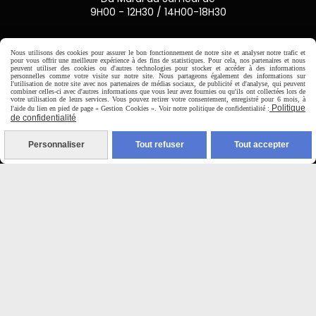
9H00 - 12H30 / 14H00-18H30

Nous utilisons des cookies pour assurer le bon fonctionnement de notre site et analyser notre trafic et
pour vous offrir une meilleure expérience à des fins de statistiques. Pour cela, nos partenaires et nous
peuvent utiliser des cookies ou d'autres technologies pour stocker et accéder à des informations
Paiement sécurisé
personnelles comme votre visite sur notre site. Nous partageons également des informations sur
l'utilisation de notre site avec nos partenaires de médias sociaux, de publicité et d'analyse, qui peuvent
combiner celles-ci avec d'autres informations que vous leur avez fournies ou qu'ils ont collectées lors de
votre utilisation de leurs services. Vous pouvez retirer votre consentement, enregistré pour 6 mois, à
CB Crédit Agricole
Politique
l'aide du lien en pied de page « Gestion Cookies ». Voir notre politique de confidentialité :
de confidentialité
Virement bancaire
Personnaliser
Tout refuser
Tout accepter
PAYPAL (4x sans frais)

Expédition sous 48h
jours ouvrés
Frais de port (5€50)
offert dès 50€
Sauf pour les produits en
Dépot vente des frais de
7€50 sont facturés quelques