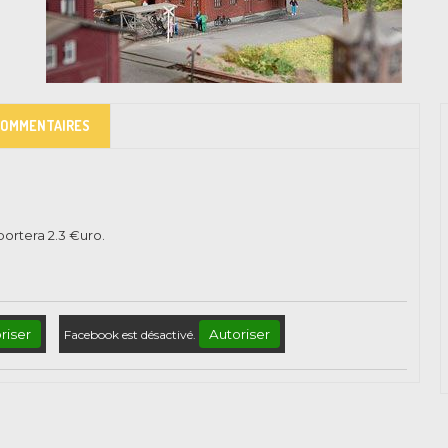
COMMENTAIRES
pportera
2.3
€uro.
riser
Autoriser
Facebook est désactivé.