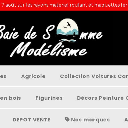
 7 août sur les rayons materiel roulant et maquettes fer
ées
Agricole
Collection Voitures C
en bois
Figurines
Décors Peinture 
DEPOT VENTE
Nos marques
A