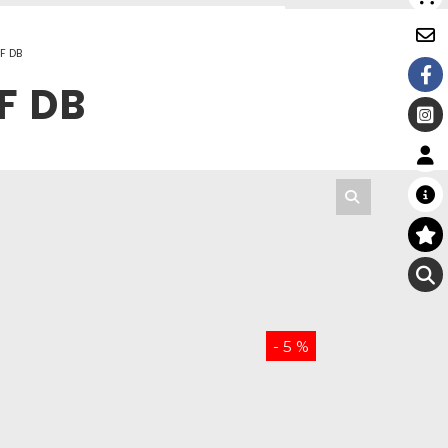
F DB
F DB
- 5 %