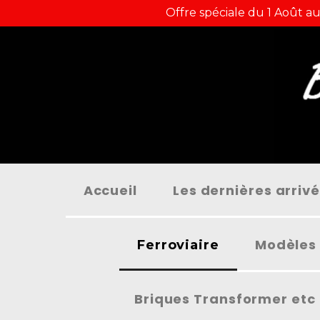
Panneau de gestion des cookies
Offre spéciale du 1 Août au
Accueil
Les dernières arriv
Modèles 
Ferroviaire
Briques Transformer etc