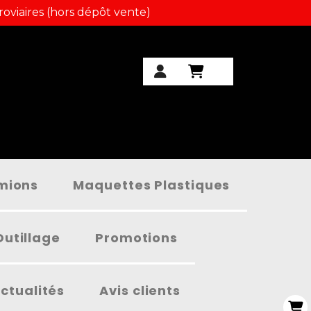
roviaires (hors dépôt vente)
amions
Maquettes Plastiques
Outillage
Promotions
ctualités
Avis clients