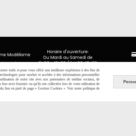
Horaire d'ouverture:
mme Modélisme
Du Mardi au Samedi de
9H00 - 12H30 / 14H00-18H30
n de Luxembourg
Paiement 
y en Ponthieu
otre trafic et pour vous offrir une meilleure expérience à des fins de
s technologies pour stocker et accéder à des informations personnelles
2 20 06 19
CB Crédit
tilisation de notre site avec nos partenaires de médias sociaux, de
Perso
leur avez fournies ou qu'ils ont collectées lors de votre utilisation de
e du lien en pied de page « Gestion Cookies ». Voir notre politique de
Virement 
PAYPAL (4x 
Autoriser
Facebook est désactivé.