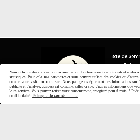
Baie de So
7 Place Jea
80150 Créc
Nous utilisons des cookies pour assurer le bon fonctionnement de notre site et analyser n
statistiques. Pour cela, nos partenaires et nous peuvent utiliser des cookies ou d'autre

03 2
comme votre visite sur notre site. Nous partageons également des informations sur l'u
publicité et d'analyse, qui peuvent combiner celles-ci avec d'autres informations que vous 
leurs services. Vous pouvez retirer votre consentement, enregistré pour 6 mois, à l'aid
confidentialité :
Politique de confidentialité