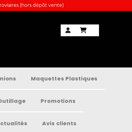
roviaires (hors dépôt vente)
amions
Maquettes Plastiques
Outillage
Promotions
ctualités
Avis clients