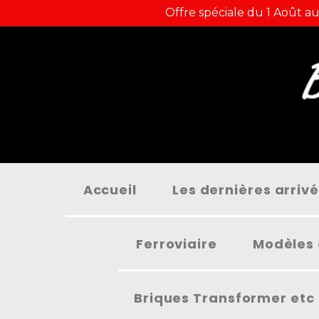
Panneau de gestion des cookies
Offre spéciale du 1 Août au
Accueil
Les dernières arriv
Ferroviaire
Modèles 
Briques Transformer etc