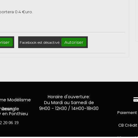
pportera
0.4
€uro.
riser
Autoriser
Facebook est désactivé.
Horaire d'ouverture:
mme Modélisme
Du Mardi au Samedi de
9H00 - 12H30 / 14H00-18H30
n de Luxembourg
Paiement 
y en Ponthieu
2 20 06 19
CB Crédit
Virement 