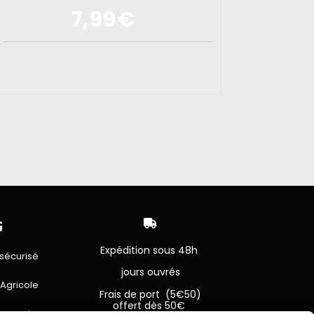
7,99
€


Expédition sous 48h
sécurisé
jours ouvrés
 Agricole
Frais de port (5€50)
offert dès 50€
bancaire