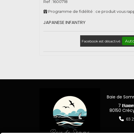
Ref :
1600718
Programme de fidélité : ce produit vous ra
JAPANESE INFANTRY
Auto
Facebook est désactivé.
Baie de So
7 Place Jea
80150 Créc

03 2