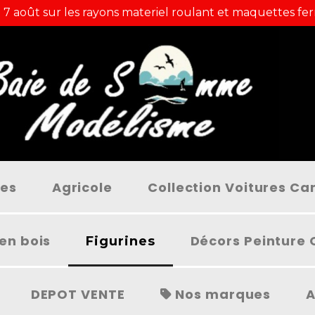
 7 août sur les rayons materiel roulant et maquettes fer
ées
Agricole
Collection Voitures C
en bois
Décors Peinture 
Figurines
DEPOT VENTE
Nos marques
A