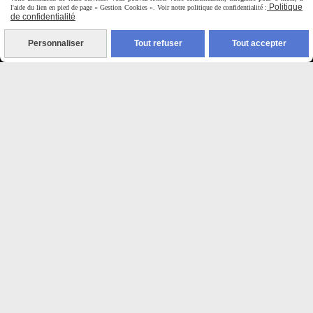
9H00 - 12H30 / 14H00-18H30
Politique
l'aide du lien en pied de page « Gestion Cookies ». Voir notre politique de confidentialité :
de confidentialité

Personnaliser
Tout refuser
Tout accepter
Paiement sécurisé
CB Crédit Agricole
Virement bancaire
PAYPAL (4x sans frais)

Expédition sous 48h
jours ouvrés
Frais de port (5€50)
offert dès 50€
Sauf pour les produits en
Dépot vente des frais de
7€50 sont facturés quelques