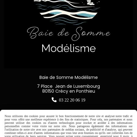
Baie de Somme Modélisme
7 Place Jean de Luxembourg
80150 Crécy en Ponthieu

03 22 20 06 19
Nous utilisons des cookies pour assurer le bon fonctionnement de notre site et analyser notre trafic et
pour vous offrir une meilleure expérience à des fins de statistiques. Pour cela, nos partenaires et nous
peuvent utiliser des cookies ou d'autres technologies pour stocker et accéder à des informations
Horaire d'ouverture:
personnelles comme votre visite sur notre site. Nous partageons également des informations sur
l'utilisation de notre site avec nos partenaires de médias sociaux, de publicité et d'analyse, qui peuvent
Du Mardi au Samedi de
combiner celles-ci avec d'autres informations que vous leur avez fournies ou qu'ils ont collectées lors de
votre utilisation de leurs services. Vous pouvez retirer votre consentement, enregistré pour 6 mois, à