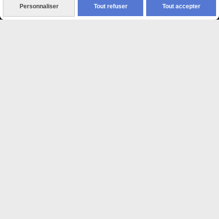
Personnaliser
Tout refuser
Tout accepter

Paiement sécurisé
CB Crédit Agricole
Virement bancaire
PAYPAL (4x sans frais)

Expédition sous 48h
jours ouvrés
Frais de port (5€50)
offert dès 50€
Sauf pour les produits en
Dépot vente des frais de
7€50 sont facturés quelques
soit le montant.