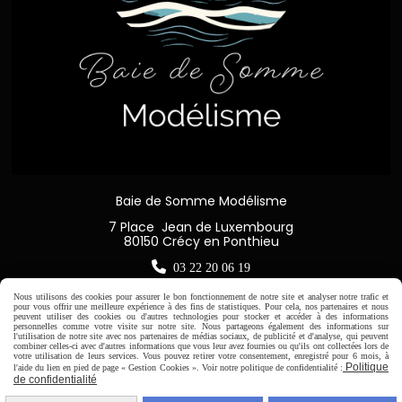
Baie de Somme Modélisme
7 Place Jean de Luxembourg
80150 Crécy en Ponthieu

03 22 20 06 19
Nous utilisons des cookies pour assurer le bon fonctionnement de notre site et analyser notre trafic et
pour vous offrir une meilleure expérience à des fins de statistiques. Pour cela, nos partenaires et nous
peuvent utiliser des cookies ou d'autres technologies pour stocker et accéder à des informations
personnelles comme votre visite sur notre site. Nous partageons également des informations sur
l'utilisation de notre site avec nos partenaires de médias sociaux, de publicité et d'analyse, qui peuvent
Horaire d'ouverture:
combiner celles-ci avec d'autres informations que vous leur avez fournies ou qu'ils ont collectées lors de
votre utilisation de leurs services. Vous pouvez retirer votre consentement, enregistré pour 6 mois, à
Du Mardi au Samedi de
Politique
l'aide du lien en pied de page « Gestion Cookies ». Voir notre politique de confidentialité :
9H00 - 12H30 / 14H00-18H30
de confidentialité