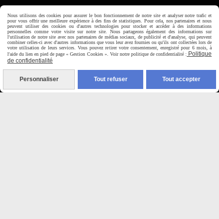
Horaire d'ouverture:
Nous utilisons des cookies pour assurer le bon fonctionnement de notre site et analyser notre trafic et
pour vous offrir une meilleure expérience à des fins de statistiques. Pour cela, nos partenaires et nous
Du Mardi au Samedi de
peuvent utiliser des cookies ou d'autres technologies pour stocker et accéder à des informations
9H00 - 12H30 / 14H00-18H30
personnelles comme votre visite sur notre site. Nous partageons également des informations sur
l'utilisation de notre site avec nos partenaires de médias sociaux, de publicité et d'analyse, qui peuvent
combiner celles-ci avec d'autres informations que vous leur avez fournies ou qu'ils ont collectées lors de
votre utilisation de leurs services. Vous pouvez retirer votre consentement, enregistré pour 6 mois, à
Politique
l'aide du lien en pied de page « Gestion Cookies ». Voir notre politique de confidentialité :

de confidentialité
Paiement sécurisé
Personnaliser
Tout refuser
Tout accepter
CB Crédit Agricole
Virement bancaire
PAYPAL (4x sans frais)

Expédition sous 48h
jours ouvrés
Frais de port (5€50)
offert dès 50€