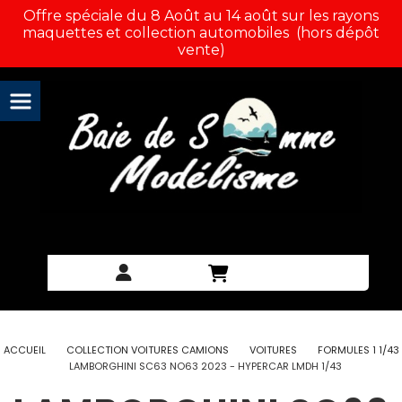
Panneau de gestion des cookies
Offre spéciale du 8 Août au 14 août sur les rayons
maquettes et collection automobiles (hors dépôt
vente)
ACCUEIL
COLLECTION VOITURES CAMIONS
VOITURES
FORMULES 1 1/43
LAMBORGHINI SC63 NO63 2023 - HYPERCAR LMDH 1/43