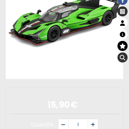
15,90
€
Quantité :