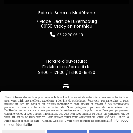
Baie de Somme Modélisme
7 Place Jean de Luxembourg
80150 Crécy en Ponthieu

03 22 20 06 19
Horaire d'ouverture:
Du Mardi au Samedi de
9H00 - 12H30 / 14H00-18H30

Nous utilisons des cookies pour assurer le bon fonctionnement de notre site et analyser notre trafic et
Paiement sécurisé
pour vous offrir une meilleure expérience à des fins de statistiques. Pour cela, nos partenaires et nous
peuvent utiliser des cookies ou d'autres technologies pour stocker et accéder à des informations
personnelles comme votre visite sur notre site. Nous partageons également des informations sur
CB Crédit Agricole
l'utilisation de notre site avec nos partenaires de médias sociaux, de publicité et d'analyse, qui peuvent
combiner celles-ci avec d'autres informations que vous leur avez fournies ou qu'ils ont collectées lors de
votre utilisation de leurs services. Vous pouvez retirer votre consentement, enregistré pour 6 mois, à
Politique
l'aide du lien en pied de page « Gestion Cookies ». Voir notre politique de confidentialité :
Virement bancaire
de confidentialité