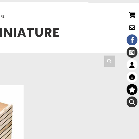
URE
MINIATURE