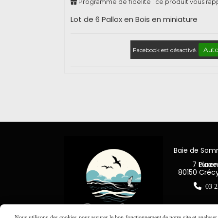
Programme de fidélité : ce produit vous ra
Lot de 6 Pallox en Bois en miniature
Auto
Facebook est désactivé.
Baie de So
7 Place Jea
80150 Créc

03 2
Nous utilisons des cookies pour assurer le bon fonctionnement de notre site et analyser n