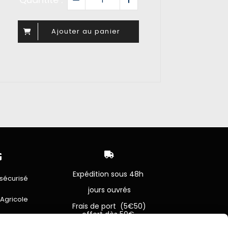
Ajouter au panier


Expédition sous 48h
sécurisé
jours ouvrés
 Agricole
Frais de port (5€50)
offert dès 50€
bancaire
Sauf pour les produits en