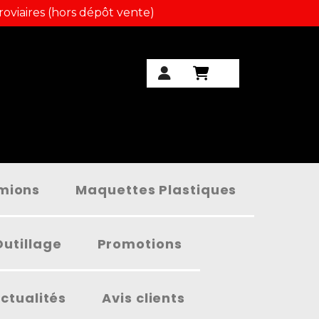
roviaires (hors dépôt vente)
amions
Maquettes Plastiques
Outillage
Promotions
ctualités
Avis clients