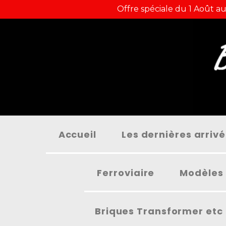
Panneau de gestion des cookies
Offre spéciale du 1 Août au
Accueil
Les dernières arriv
Ferroviaire
Modèles 
Briques Transformer etc