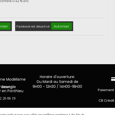
pportera
0.42
€uro.
riser
Autoriser
Facebook est désactivé.
Horaire d'ouverture:
mme Modélisme
Du Mardi au Samedi de
9H00 - 12H30 / 14H00-18H30
n de Luxembourg
Paiement 
y en Ponthieu
2 20 06 19
CB Crédit
Virement 
otre trafic et pour vous offrir une meilleure expérience à des fins de