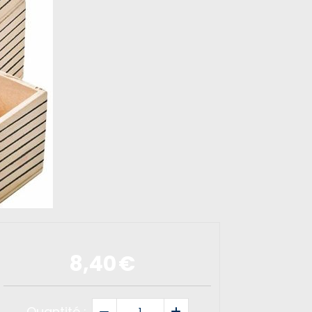
8,40
€
Quantité :