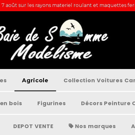
 7 août sur les rayons materiel roulant et maquettes fer
ées
Collection Voitures C
Agricole
en bois
Figurines
Décors Peinture 
DEPOT VENTE
Nos marques
A