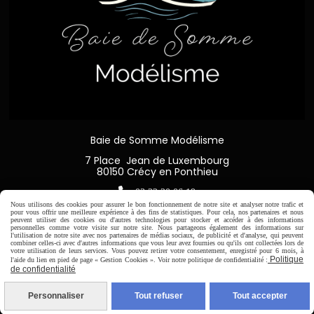
Baie de Somme Modélisme
7 Place Jean de Luxembourg
80150 Crécy en Ponthieu

03 22 20 06 19
Nous utilisons des cookies pour assurer le bon fonctionnement de notre site et analyser notre trafic et
pour vous offrir une meilleure expérience à des fins de statistiques. Pour cela, nos partenaires et nous
peuvent utiliser des cookies ou d'autres technologies pour stocker et accéder à des informations
personnelles comme votre visite sur notre site. Nous partageons également des informations sur
l'utilisation de notre site avec nos partenaires de médias sociaux, de publicité et d'analyse, qui peuvent
combiner celles-ci avec d'autres informations que vous leur avez fournies ou qu'ils ont collectées lors de
votre utilisation de leurs services. Vous pouvez retirer votre consentement, enregistré pour 6 mois, à
Horaire d'ouverture:
Politique
l'aide du lien en pied de page « Gestion Cookies ». Voir notre politique de confidentialité :
Du Mardi au Samedi de
de confidentialité
9H00 - 12H30 / 14H00-18H30
Personnaliser
Tout refuser
Tout accepter