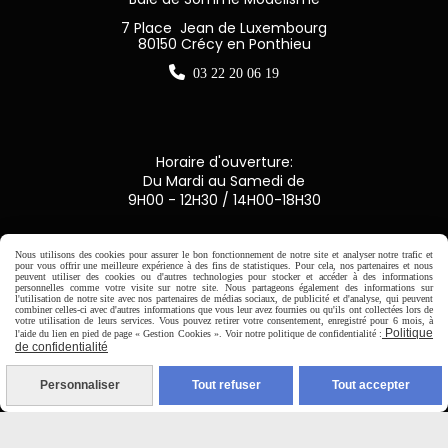
7 Place Jean de Luxembourg
80150 Crécy en Ponthieu

03 22 20 06 19
Horaire d'ouverture:
Du Mardi au Samedi de
9H00 - 12H30 / 14H00-18H30

Nous utilisons des cookies pour assurer le bon fonctionnement de notre site et analyser notre trafic et
pour vous offrir une meilleure expérience à des fins de statistiques. Pour cela, nos partenaires et nous
peuvent utiliser des cookies ou d'autres technologies pour stocker et accéder à des informations
Paiement sécurisé
personnelles comme votre visite sur notre site. Nous partageons également des informations sur
l'utilisation de notre site avec nos partenaires de médias sociaux, de publicité et d'analyse, qui peuvent
combiner celles-ci avec d'autres informations que vous leur avez fournies ou qu'ils ont collectées lors de
votre utilisation de leurs services. Vous pouvez retirer votre consentement, enregistré pour 6 mois, à
CB Crédit Agricole
Politique
l'aide du lien en pied de page « Gestion Cookies ». Voir notre politique de confidentialité :
de confidentialité
Virement bancaire
Personnaliser
Tout refuser
Tout accepter
PAYPAL (4x sans frais)