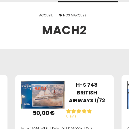
ACCUEIL
NOS MARQUES
MACH2
H-S 748
BRITISH
AIRWAYS 1/72
50,00
€
0 avis
H-S 748 BRITISH AIRWAYS 1/72