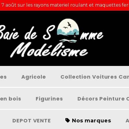
 7 août sur les rayons materiel roulant et maquettes fer
ées
Agricole
Collection Voitures C
en bois
Figurines
Décors Peinture 
DEPOT VENTE
A
Nos marques