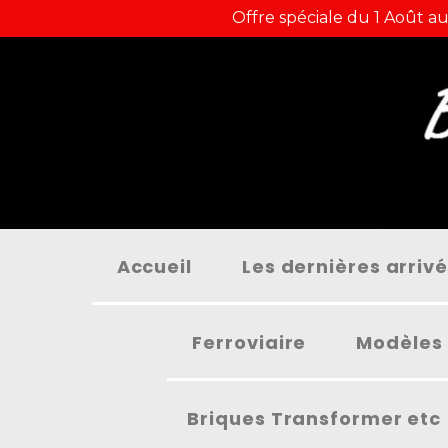
Panneau de gestion des cookies
Offre spéciale du 1 Août au
Accueil
Les dernières arriv
Ferroviaire
Modèles 
Briques Transformer etc