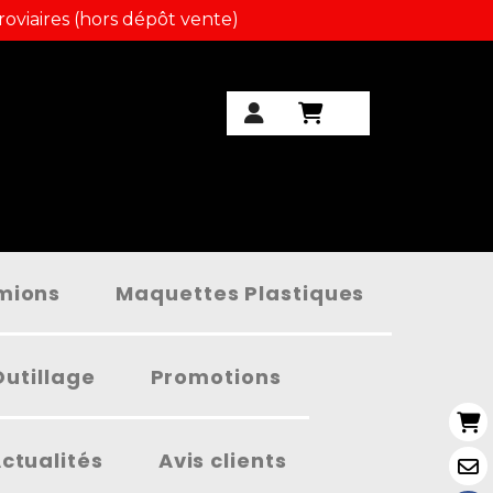
roviaires (hors dépôt vente)
amions
Maquettes Plastiques
Outillage
Promotions
ctualités
Avis clients