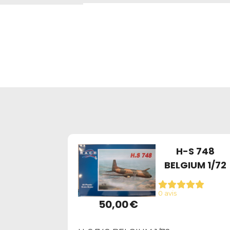
H-S 748
BELGIUM 1/72
0 avis
50,00
€