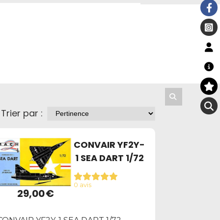
Trier par :
CONVAIR YF2Y-
1 SEA DART 1/72
0 avis
29,00
€