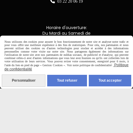

03 22 20 06 19
Horaire d'ouverture:
Du Mardi au Samedi de
9H00 - 12H30 / 14H00-18H30
Nous utilisons des cookies pour assurer le bon fonctionnement de notre site et analyser notre trafic et
pour vous offrir une meilleure expérience à des fins de statistiques. Pour cela, nos partenaires et nous
peuvent utiliser des cookies ou d'autres technologies pour stocker et accéder à des informations
personnelles comme votre visite sur notre site. Nous partageons également des informations sur

l'utilisation de notre site avec nos partenaires de médias sociaux, de publicité et d'analyse, qui peuvent
combiner celles-ci avec d'autres informations que vous leur avez fournies ou qu'ils ont collectées lors de
votre utilisation de leurs services. Vous pouvez retirer votre consentement, enregistré pour 6 mois, à
Paiement sécurisé
Politique
l'aide du lien en pied de page « Gestion Cookies ». Voir notre politique de confidentialité :
de confidentialité
CB Crédit Agricole
Personnaliser
Tout refuser
Tout accepter
Virement bancaire
PAYPAL (4x sans frais)

Expédition sous 48h