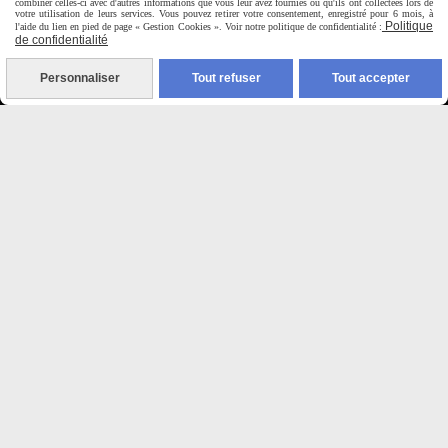
combiner celles-ci avec d'autres informations que vous leur avez fournies ou qu'ils ont collectées lors de
9H00 - 12H30 / 14H00-18H30
votre utilisation de leurs services. Vous pouvez retirer votre consentement, enregistré pour 6 mois, à
Politique
l'aide du lien en pied de page « Gestion Cookies ». Voir notre politique de confidentialité :
de confidentialité

Personnaliser
Tout refuser
Tout accepter
Paiement sécurisé
CB Crédit Agricole
Virement bancaire
PAYPAL (4x sans frais)

Expédition sous 48h
jours ouvrés
Frais de port (5€50)
offert dès 50€
Sauf pour les produits en
Dépot vente des frais de
7€50 sont facturés quelques