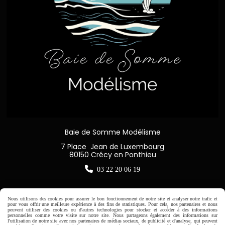
Baie de Somme Modélisme
7 Place Jean de Luxembourg
80150 Crécy en Ponthieu

03 22 20 06 19
Nous utilisons des cookies pour assurer le bon fonctionnement de notre site et analyser notre trafic et
pour vous offrir une meilleure expérience à des fins de statistiques. Pour cela, nos partenaires et nous
peuvent utiliser des cookies ou d'autres technologies pour stocker et accéder à des informations
Horaire d'ouverture:
personnelles comme votre visite sur notre site. Nous partageons également des informations sur
l'utilisation de notre site avec nos partenaires de médias sociaux, de publicité et d'analyse, qui peuvent
Du Mardi au Samedi de