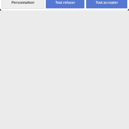
Personnaliser
Tout refuser
Tout accepter

Paiement sécurisé
CB Crédit Agricole
Virement bancaire
PAYPAL (4x sans frais)

Expédition sous 48h
jours ouvrés
Frais de port (5€50)
offert dès 50€
Sauf pour les produits en
Dépot vente des frais de
7€50 sont facturés quelques
soit le montant.