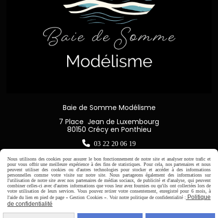
Baie de Somme Modélisme
7 Place Jean de Luxembourg
80150 Crécy en Ponthieu

03 22 20 06 19
Nous utilisons des cookies pour assurer le bon fonctionnement de notre site et analyser notre trafic et
pour vous offrir une meilleure expérience à des fins de statistiques. Pour cela, nos partenaires et nous
peuvent utiliser des cookies ou d'autres technologies pour stocker et accéder à des informations
personnelles comme votre visite sur notre site. Nous partageons également des informations sur
l'utilisation de notre site avec nos partenaires de médias sociaux, de publicité et d'analyse, qui peuvent
Horaire d'ouverture:
combiner celles-ci avec d'autres informations que vous leur avez fournies ou qu'ils ont collectées lors de
votre utilisation de leurs services. Vous pouvez retirer votre consentement, enregistré pour 6 mois, à
Du Mardi au Samedi de
Politique
l'aide du lien en pied de page « Gestion Cookies ». Voir notre politique de confidentialité :
de confidentialité
9H00 - 12H30 / 14H00-18H30