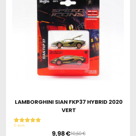
LAMBORGHINI SIAN FKP37 HYBRID 2020
VERT
0 avis
9,98
€
10,50
€