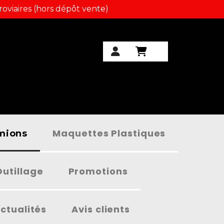
roviaires (hors dépôt vente)
Maquettes Plastiques
amions
Outillage
Promotions
ctualités
Avis clients