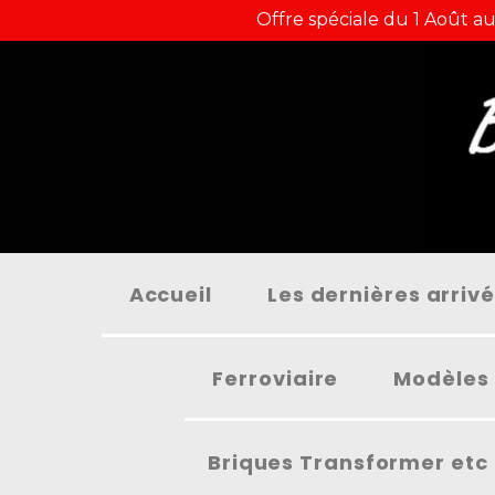
Panneau de gestion des cookies
Offre spéciale du 1 Août au
Accueil
Les dernières arriv
Ferroviaire
Modèles 
Briques Transformer etc