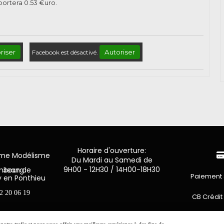
pportera
0.53
€uro.
riser
Autoriser
Facebook est désactivé.
Horaire d'ouverture:
mme Modélisme
Du Mardi au Samedi de
9H00 - 12H30 / 14H00-18H30
n de Luxembourg
Paiement 
y en Ponthieu
2 20 06 19
CB Crédit
Virement 