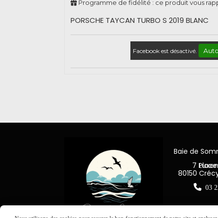
Programme de fidélité : ce produit vous ra
PORSCHE TAYCAN TURBO S 2019 BLANC
Auto
Facebook est désactivé.
Baie de So
7 Place Jea
80150 Créc

03 2