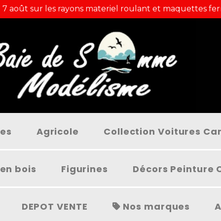
 7 août sur les rayons materiel roulant et maquettes fer
ées
Agricole
Collection Voitures C
en bois
Figurines
Décors Peinture 
DEPOT VENTE
Nos marques
A