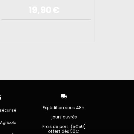
19,90
€


Expédition sous 48h
sécurisé
jours ouvrés
 Agricole
Frais de port (5€50)
offert dès 50€