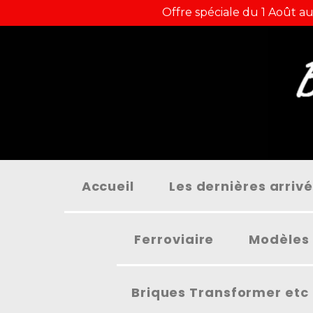
Panneau de gestion des cookies
Offre spéciale du 1 Août au
Accueil
Les dernières arriv
Ferroviaire
Modèles 
Briques Transformer etc