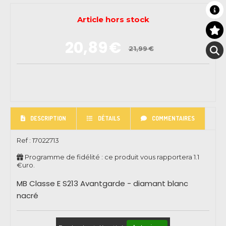
Article hors stock
20,89
€
21,99
€
DESCRIPTION
DÉTAILS
COMMENTAIRES
Ref :
17022713
Programme de fidélité : ce produit vous rapportera
1.1
€uro.
MB Classe E S213 Avantgarde - diamant blanc
nacré