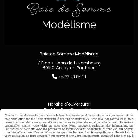
Baie de Somme Modélisme
7 Place Jean de Luxembourg
80150 Crécy en Ponthieu

03 22 20 06 19
Horaire d'ouverture:
Du Mardi au Samedi de
9H00 - 12H30 / 14H00-18H30
Nous utilisons des cookies pour assurer le bon fonctionnement de notre site et analyser notre trafic et
pour vous offrir une meilleure expérience à des fins de statistiques. Pour cela, nos partenaires et nous
peuvent utiliser des cookies ou d'autres technologies pour stocker et accéder à des informations
personnelles comme votre visite sur notre site. Nous partageons également des informations sur
l'utilisation de notre site avec nos partenaires de médias sociaux, de publicité et d'analyse, qui peuvent

combiner celles-ci avec d'autres informations que vous leur avez fournies ou qu'ils ont collectées lors de
votre utilisation de leurs services. Vous pouvez retirer votre consentement, enregistré pour 6 mois, à