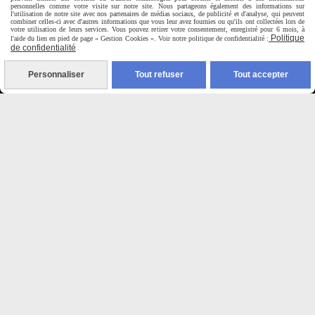
personnelles comme votre visite sur notre site. Nous partageons également des informations sur
l'utilisation de notre site avec nos partenaires de médias sociaux, de publicité et d'analyse, qui peuvent
Virement bancaire
combiner celles-ci avec d'autres informations que vous leur avez fournies ou qu'ils ont collectées lors de
votre utilisation de leurs services. Vous pouvez retirer votre consentement, enregistré pour 6 mois, à
Politique
l'aide du lien en pied de page « Gestion Cookies ». Voir notre politique de confidentialité :
PAYPAL (4x sans frais)
de confidentialité
Personnaliser
Tout refuser
Tout accepter

Expédition sous 48h
jours ouvrés
Frais de port (5€50)
offert dès 50€
Sauf pour les produits en
Dépot vente des frais de
7€50 sont facturés quelques
soit le montant.
Autoriser
Facebook est désactivé.
MENTIONS LÉGALES
CONDITIONS GÉNÉRALES DE VENTE
SE RÉTRACTER
POLITIQUE DE CONFIDENTIALITÉ
GESTION COOKIES
MON COMPTE
SITE CRÉÉ AVEC CMONSITE