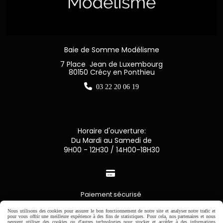
Baie de Somme Modélisme
7 Place Jean de Luxembourg
80150 Crécy en Ponthieu

03 22 20 06 19
Horaire d'ouverture:
Du Mardi au Samedi de
9H00 - 12H30 / 14H00-18H30

Paiement sécurisé
Nous utilisons des cookies pour assurer le bon fonctionnement de notre site et analyser notre trafic et
CB Crédit Agricole
pour vous offrir une meilleure expérience à des fins de statistiques. Pour cela, nos partenaires et nous
peuvent utiliser des cookies ou d'autres technologies pour stocker et accéder à des informations