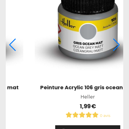
n mat
Peinture Acrylic 061 chair mat
Heller
1,99
€
0 avis