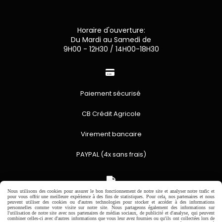
Horaire d'ouverture:
Du Mardi au Samedi de
9H00 - 12H30 / 14H00-18H30

Paiement sécurisé
CB Crédit Agricole
Virement bancaire
PAYPAL (4x sans frais)

Nous utilisons des cookies pour assurer le bon fonctionnement de notre site et analyser notre trafic et
pour vous offrir une meilleure expérience à des fins de statistiques. Pour cela, nos partenaires et nous
Expédition sous 48h
peuvent utiliser des cookies ou d'autres technologies pour stocker et accéder à des informations
personnelles comme votre visite sur notre site. Nous partageons également des informations sur
jours ouvrés
l'utilisation de notre site avec nos partenaires de médias sociaux, de publicité et d'analyse, qui peuvent
combiner celles-ci avec d'autres informations que vous leur avez fournies ou qu'ils ont collectées lors de