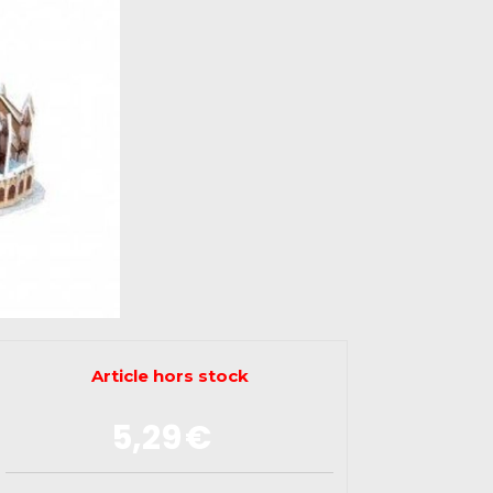
Article hors stock
5,29
€