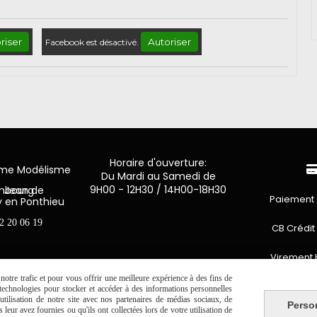
riser
Autoriser
Facebook est désactivé.
Horaire d'ouverture:
mme Modélisme
Du Mardi au Samedi de
9H00 - 12H30 / 14H00-18H30
n de Luxembourg
Paiement 
y en Ponthieu
2 20 06 19
CB Crédit
Virement 
otre trafic et pour vous offrir une meilleure expérience à des fins de
PAYPAL (4x 
s technologies pour stocker et accéder à des informations personnelles
tilisation de notre site avec nos partenaires de médias sociaux, de
Perso
leur avez fournies ou qu'ils ont collectées lors de votre utilisation de