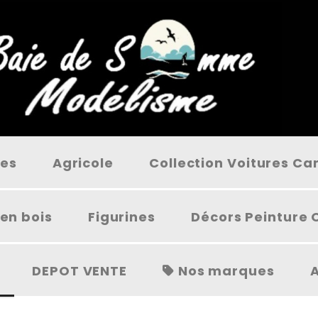
ées
Agricole
Collection Voitures C
en bois
Figurines
Décors Peinture 
DEPOT VENTE
Nos marques
A