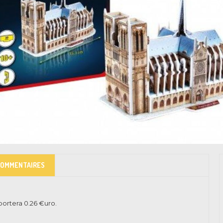
COMMENTAIRES
pportera
0.26
€uro.