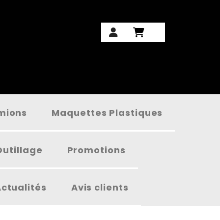
amions
Maquettes Plastiques
Outillage
Promotions
ctualités
Avis clients