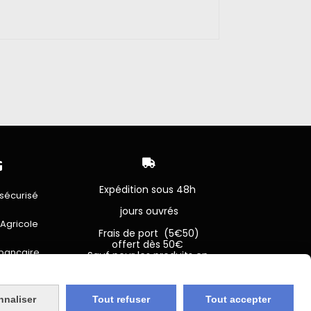


Expédition sous 48h
sécurisé
jours ouvrés
 Agricole
Frais de port (5€50)
offert dès 50€
bancaire
Sauf pour les produits en
Dépot vente des frais de
7€50 sont facturés quelques
sans frais)
soit le montant.
nnaliser
Tout refuser
Tout accepter