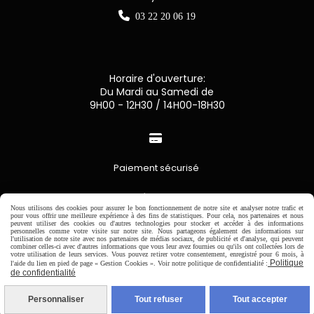

03 22 20 06 19
Horaire d'ouverture:
Du Mardi au Samedi de
9H00 - 12H30 / 14H00-18H30

Paiement sécurisé
CB Crédit Agricole
Nous utilisons des cookies pour assurer le bon fonctionnement de notre site et analyser notre trafic et
pour vous offrir une meilleure expérience à des fins de statistiques. Pour cela, nos partenaires et nous
Virement bancaire
peuvent utiliser des cookies ou d'autres technologies pour stocker et accéder à des informations
personnelles comme votre visite sur notre site. Nous partageons également des informations sur
l'utilisation de notre site avec nos partenaires de médias sociaux, de publicité et d'analyse, qui peuvent
combiner celles-ci avec d'autres informations que vous leur avez fournies ou qu'ils ont collectées lors de
PAYPAL (4x sans frais)
votre utilisation de leurs services. Vous pouvez retirer votre consentement, enregistré pour 6 mois, à
Politique
l'aide du lien en pied de page « Gestion Cookies ». Voir notre politique de confidentialité :
de confidentialité

Personnaliser
Tout refuser
Tout accepter