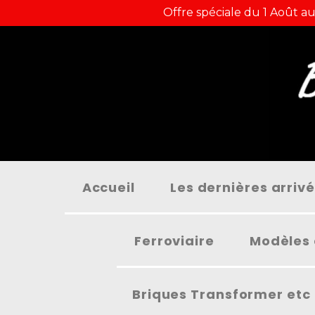
Panneau de gestion des cookies
Offre spéciale du 1 Août au
Accueil
Les dernières arriv
Ferroviaire
Modèles 
Briques Transformer etc