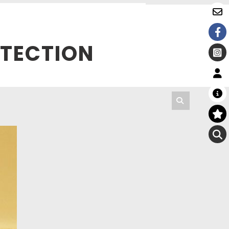
N
OTECTION