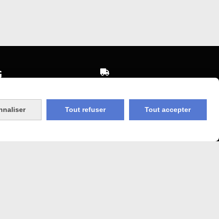


Expédition sous 48h
sécurisé
jours ouvrés
nnaliser
Tout refuser
Tout accepter
 Agricole
Frais de port (5€50)
offert dès 50€
bancaire
Sauf pour les produits en
Dépot vente des frais de
7€50 sont facturés quelques
sans frais)
soit le montant.
COOKIES
MON COMPTE
SITE CRÉÉ AVEC CMONSITE