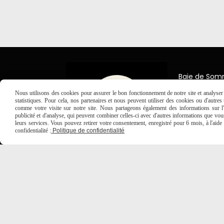
Baie de So
7 Place Jea
Nous utilisons des cookies pour assurer le bon fonctionnement de notre site et analyser n
80150 Créc
statistiques. Pour cela, nos partenaires et nous peuvent utiliser des cookies ou d'autre
comme votre visite sur notre site. Nous partageons également des informations sur l'u

03 2
publicité et d'analyse, qui peuvent combiner celles-ci avec d'autres informations que vous 
leurs services. Vous pouvez retirer votre consentement, enregistré pour 6 mois, à l'aid
confidentialité :
Politique de confidentialité
MENTIONS LÉGALES
CONDITIONS GÉNÉRALES DE VE