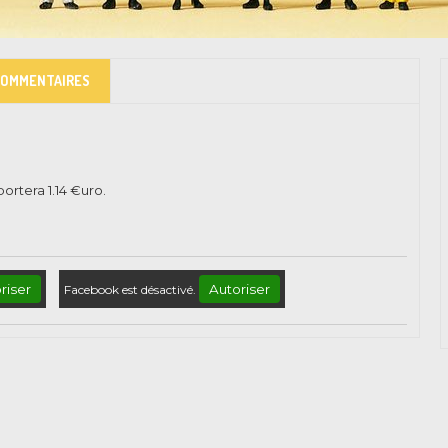
COMMENTAIRES
pportera
1.14
€uro.
riser
Autoriser
Facebook est désactivé.