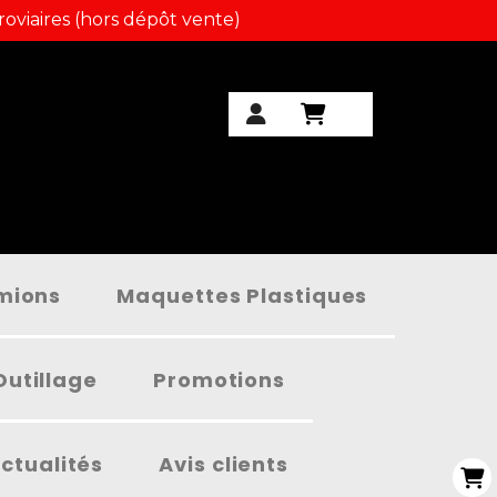
roviaires (hors dépôt vente)
amions
Maquettes Plastiques
Outillage
Promotions
ctualités
Avis clients