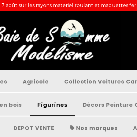
 7 août sur les rayons materiel roulant et maquettes fer
ées
Agricole
Collection Voitures C
en bois
Décors Peinture 
Figurines
DEPOT VENTE
Nos marques
A