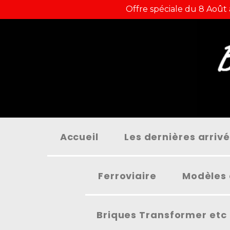
Panneau de gestion des cookies
Offre spéciale du 8 Août
Accueil
Les dernières arriv
Ferroviaire
Modèles 
Briques Transformer etc