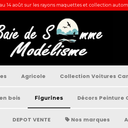
 au 14 août sur les rayons maquettes et collection autom
ées
Agricole
Collection Voitures C
en bois
Décors Peinture 
Figurines
DEPOT VENTE
Nos marques
A