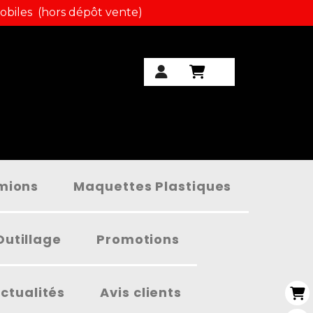
obiles (hors dépôt vente)
amions
Maquettes Plastiques
Outillage
Promotions
ctualités
Avis clients