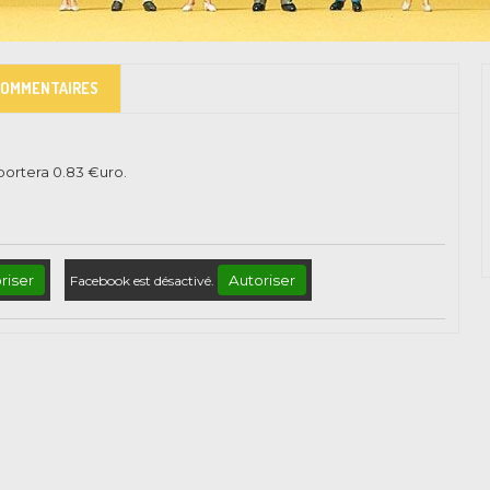
COMMENTAIRES
pportera
0.83
€uro.
riser
Autoriser
Facebook est désactivé.