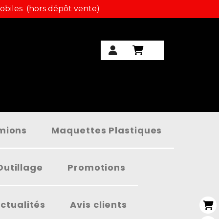
obiles (hors dépôt vente)
amions
Maquettes Plastiques
Outillage
Promotions
ctualités
Avis clients