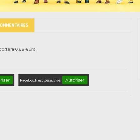
COMMENTAIRES
pportera
0.88
€uro.
riser
Autoriser
Facebook est désactivé.