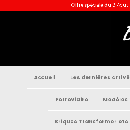
Panneau de gestion des cookies
Offre spéciale du 8 Août
Accueil
Les dernières arriv
Ferroviaire
Modèles 
Briques Transformer etc