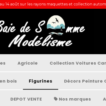
 au 14 août sur les rayons maquettes et collection autom
ées
Agricole
Collection Voitures C
en bois
Décors Peinture 
Figurines
DEPOT VENTE
Nos marques
A