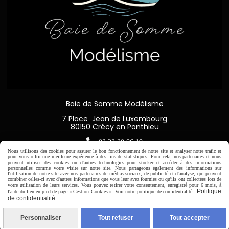
Baie de Somme Modélisme
7 Place Jean de Luxembourg
80150 Crécy en Ponthieu

03 22 20 06 19
Nous utilisons des cookies pour assurer le bon fonctionnement de notre site et analyser notre trafic et
pour vous offrir une meilleure expérience à des fins de statistiques. Pour cela, nos partenaires et nous
peuvent utiliser des cookies ou d'autres technologies pour stocker et accéder à des informations
personnelles comme votre visite sur notre site. Nous partageons également des informations sur
l'utilisation de notre site avec nos partenaires de médias sociaux, de publicité et d'analyse, qui peuvent
combiner celles-ci avec d'autres informations que vous leur avez fournies ou qu'ils ont collectées lors de
Horaire d'ouverture:
votre utilisation de leurs services. Vous pouvez retirer votre consentement, enregistré pour 6 mois, à
Politique
l'aide du lien en pied de page « Gestion Cookies ». Voir notre politique de confidentialité :
Du Mardi au Samedi de
de confidentialité
9H00 - 12H30 / 14H00-18H30
Personnaliser
Tout refuser
Tout accepter