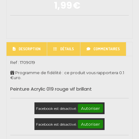
1,99
€
DESCRIPTION
DÉTAILS
COMMENTAIRES
Ref :
1709019
Programme de fidélité : ce produit vous rapportera
0.1
€uro.
Peinture Acrylic 019 rouge vif brillant
Autoriser
Facebook est désactivé.
Autoriser
Facebook est désactivé.