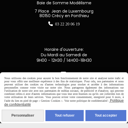
Baie de Somme Modélisme
7 Place Jean de Luxembourg
80150 Crécy en Ponthieu

03 22 20 06 19
Horaire d'ouverture:
Du Mardi au Samedi de
9H00 - 12H30 / 14H00-18H30

Nous utilisons des cookies pour assurer le bon fonctionnement de notre site et analyser notre trafic et
pour vous offrir une meilleure expérience à des fins de statistiques. Pour cela, nos partenaires et nous
peuvent utiliser des cookies ou d'autres technologies pour stocker et accéder à des informations
Paiement sécurisé
personnelles comme votre visite sur notre site. Nous partageons également des informations sur
l'utilisation de notre site avec nos partenaires de médias sociaux, de publicité et d'analyse, qui peuvent
combiner celles-ci avec d'autres informations que vous leur avez fournies ou qu'ils ont collectées lors de
CB Crédit Agricole
votre utilisation de leurs services. Vous pouvez retirer votre consentement, enregistré pour 6 mois, à
Politique
l'aide du lien en pied de page « Gestion Cookies ». Voir notre politique de confidentialité :
de confidentialité
Virement bancaire
Personnaliser
Tout refuser
Tout accepter
PAYPAL (4x sans frais)