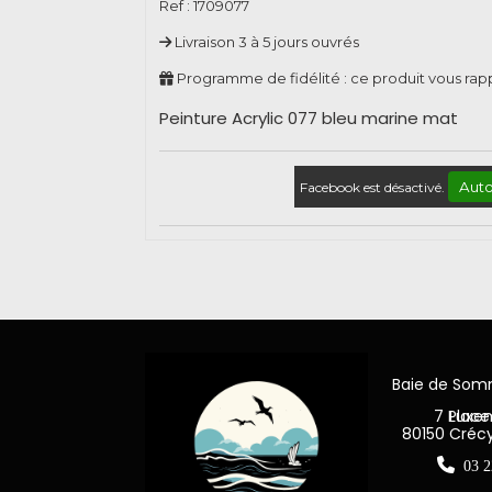
Ref :
1709077
Livraison 3 à 5 jours ouvrés
Programme de fidélité : ce produit vous ra
Peinture Acrylic 077 bleu marine mat
Auto
Facebook est désactivé.
Baie de So
7 Place Jea
80150 Créc

03 2