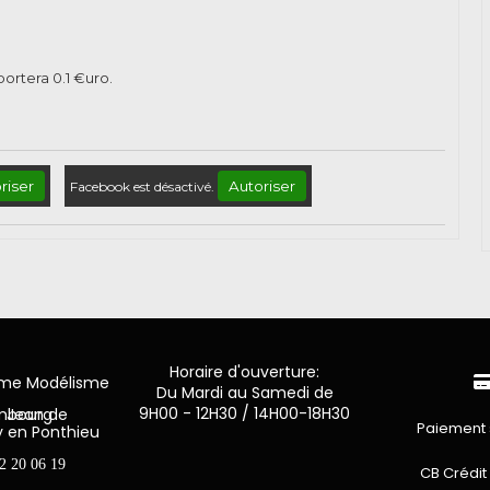
pportera
0.1
€uro.
riser
Autoriser
Facebook est désactivé.
Horaire d'ouverture:
mme Modélisme
Du Mardi au Samedi de
9H00 - 12H30 / 14H00-18H30
n de Luxembourg
Paiement 
y en Ponthieu
2 20 06 19
CB Crédit