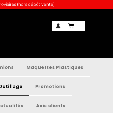
roviaires (hors dépôt vente)
amions
Maquettes Plastiques
Promotions
Outillage
ctualités
Avis clients