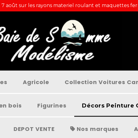
 7 août sur les rayons materiel roulant et maquettes fer
ées
Agricole
Collection Voitures C
en bois
Figurines
Décors Peinture 
DEPOT VENTE
Nos marques
A