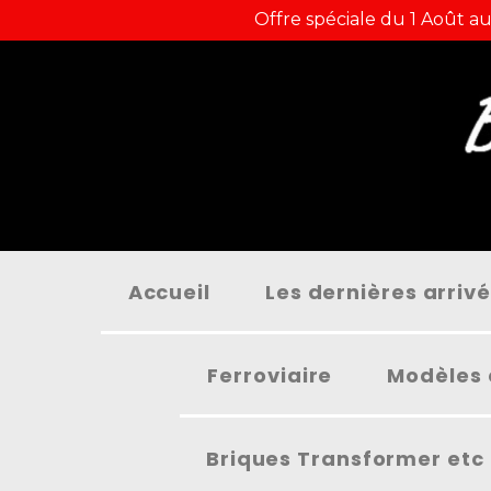
Panneau de gestion des cookies
Offre spéciale du 1 Août au
Accueil
Les dernières arriv
Ferroviaire
Modèles 
Briques Transformer etc