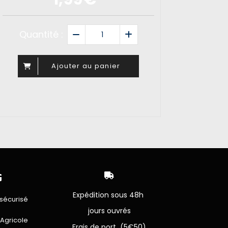
Quantité :
Ajouter au panier


Expédition sous 48h
sécurisé
jours ouvrés
 Agricole
Frais de port (5€50)