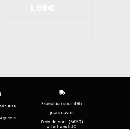
1,99
€


Expédition sous 48h
sécurisé
jours ouvrés
 Agricole
Frais de port (5€50)
offert dès 50€
bancaire