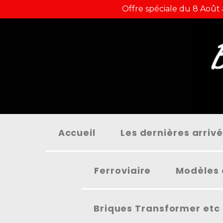
Panneau de gestion des cookies
Offre spéciale du 8 Août
Accueil
Les dernières arriv
Ferroviaire
Modèles 
Briques Transformer etc