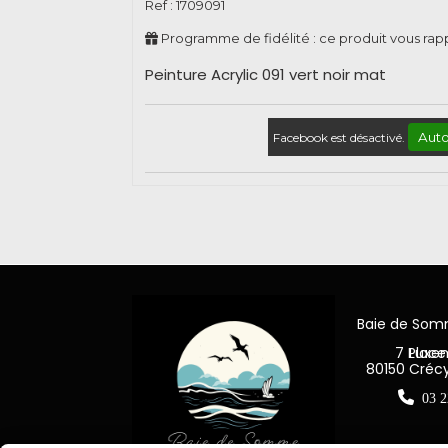
Ref :
1709091
Programme de fidélité : ce produit vous ra
Peinture Acrylic 091 vert noir mat
Auto
Facebook est désactivé.
Baie de So
7 Place Jea
80150 Créc

03 2