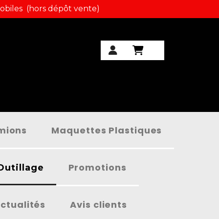
obiles (hors dépôt vente)
amions
Maquettes Plastiques
Promotions
Outillage
ctualités
Avis clients