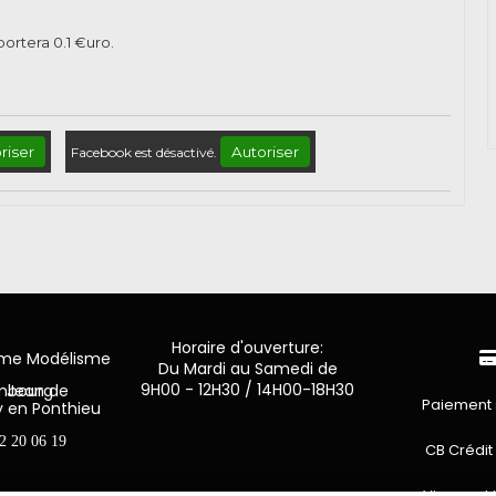
pportera
0.1
€uro.
riser
Autoriser
Facebook est désactivé.
Horaire d'ouverture:
mme Modélisme
Du Mardi au Samedi de
9H00 - 12H30 / 14H00-18H30
n de Luxembourg
Paiement 
y en Ponthieu
2 20 06 19
CB Crédit
Virement 