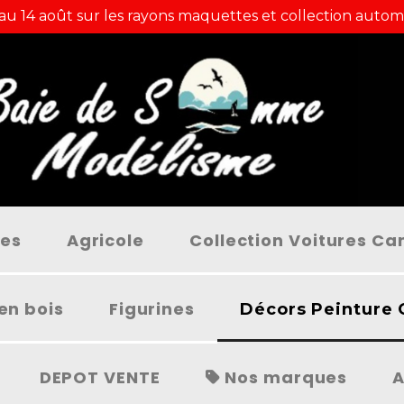
 au 14 août sur les rayons maquettes et collection autom
ées
Agricole
Collection Voitures C
en bois
Figurines
Décors Peinture 
DEPOT VENTE
Nos marques
A