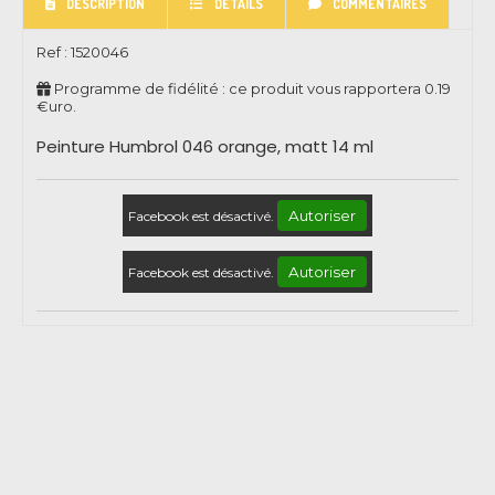
DESCRIPTION
DÉTAILS
COMMENTAIRES
Ref :
1520046
Programme de fidélité : ce produit vous rapportera
0.19
€uro.
Peinture Humbrol 046 orange, matt 14 ml
Autoriser
Facebook est désactivé.
Autoriser
Facebook est désactivé.