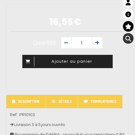
16,55
€
Quantité :
Ajouter au panier
DESCRIPTION
DÉTAILS
COMMENTAIRES
Ref :
PR10103
Livraison 3 à 5 jours ouvrés
Programme de fidélité : ce produit vous rapportera
0.83