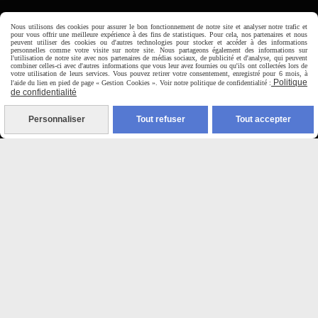
Horaire d'ouverture:
Nous utilisons des cookies pour assurer le bon fonctionnement de notre site et analyser notre trafic et
Du Mardi au Samedi de
pour vous offrir une meilleure expérience à des fins de statistiques. Pour cela, nos partenaires et nous
peuvent utiliser des cookies ou d'autres technologies pour stocker et accéder à des informations
9H00 - 12H30 / 14H00-18H30
personnelles comme votre visite sur notre site. Nous partageons également des informations sur
l'utilisation de notre site avec nos partenaires de médias sociaux, de publicité et d'analyse, qui peuvent
combiner celles-ci avec d'autres informations que vous leur avez fournies ou qu'ils ont collectées lors de
votre utilisation de leurs services. Vous pouvez retirer votre consentement, enregistré pour 6 mois, à

Politique
l'aide du lien en pied de page « Gestion Cookies ». Voir notre politique de confidentialité :
de confidentialité
Paiement sécurisé
Personnaliser
Tout refuser
Tout accepter
CB Crédit Agricole
Virement bancaire
PAYPAL (4x sans frais)

Expédition sous 48h
jours ouvrés
Frais de port (5€50)