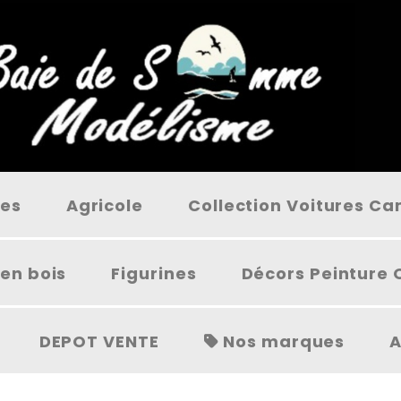
ées
Agricole
Collection Voitures C
en bois
Figurines
Décors Peinture 
DEPOT VENTE
Nos marques
A