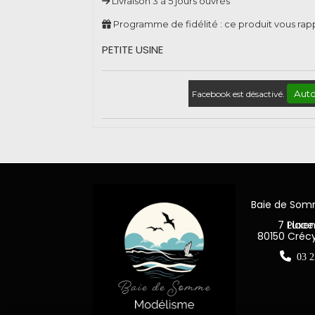
Livraison 3 à 5 jours ouvrés
Programme de fidélité : ce produit vous ra
PETITE USINE
Auto
Facebook est désactivé.
Baie de So
7 Place Jea
80150 Créc

03 2