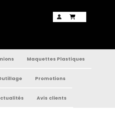
amions
Maquettes Plastiques
Outillage
Promotions
ctualités
Avis clients