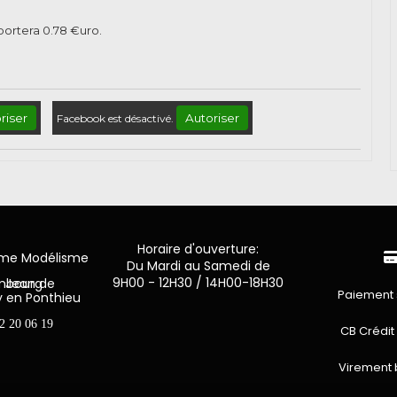
pportera
0.78
€uro.
riser
Autoriser
Facebook est désactivé.
Horaire d'ouverture:
mme Modélisme
Du Mardi au Samedi de
9H00 - 12H30 / 14H00-18H30
n de Luxembourg
Paiement 
y en Ponthieu
2 20 06 19
CB Crédit
Virement 