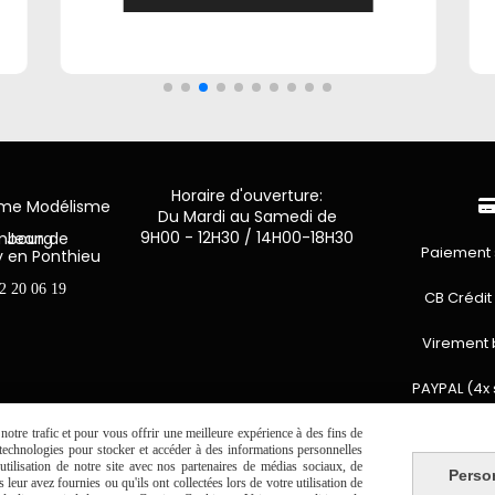
Horaire d'ouverture:
mme Modélisme
Du Mardi au Samedi de
9H00 - 12H30 / 14H00-18H30
n de Luxembourg
Paiement 
y en Ponthieu
2 20 06 19
CB Crédit
Virement 
PAYPAL (4x 
otre trafic et pour vous offrir une meilleure expérience à des fins de
s technologies pour stocker et accéder à des informations personnelles
tilisation de notre site avec nos partenaires de médias sociaux, de
Perso
Autoriser
Facebook est désactivé.
leur avez fournies ou qu'ils ont collectées lors de votre utilisation de