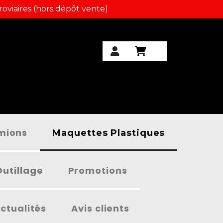
roviaires (hors dépôt vente)
amions
Maquettes Plastiques
Outillage
Promotions
ctualités
Avis clients