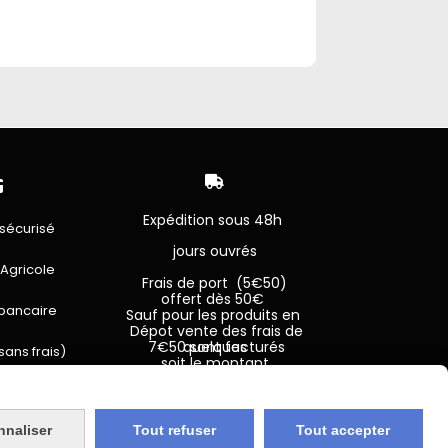


Expédition sous 48h
sécurisé
jours ouvrés
 Agricole
Frais de port (5€50)
offert dès 50€
bancaire
Sauf pour les produits en
Dépot vente des frais de
7€50 sont facturés quelques
sans frais)
soit le montant.
nnaliser
Tout refuser
Tout accepter