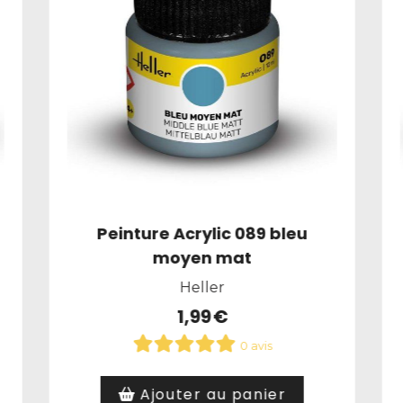
Peinture Acrylic 073 lie de vin
mat
Heller
1,99
€
0 avis
Article hors stock