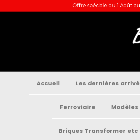
Panneau de gestion des cookies
Offre spéciale du 1 Août au
Accueil
Les dernières arriv
Ferroviaire
Modèles 
Briques Transformer etc