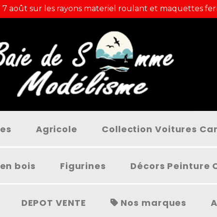
 7 août sur les rayons materiel roulant et maquettes fer
ées
Agricole
Collection Voitures C
en bois
Figurines
Décors Peinture 
DEPOT VENTE
Nos marques
A