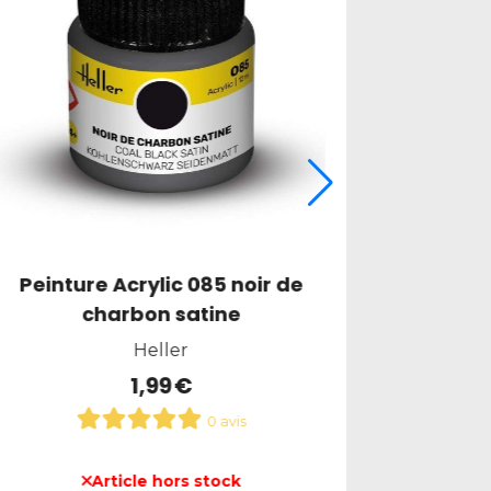
Peinture Acrylic 069 jaune
Peintur
brillant
Heller
1,99
€
0 avis
Ajouter au panier