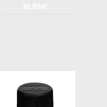
10,99
€