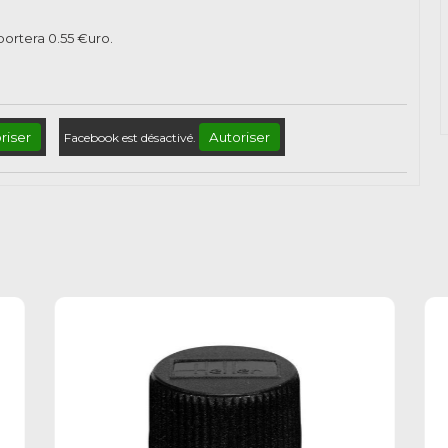
pportera
0.55
€uro.
riser
Autoriser
Facebook est désactivé.