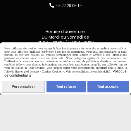

03 22 20 06 19
Horaire d'ouverture:
Du Mardi au Samedi de
9H00 - 12H30 / 14H00-18H30
Nous utilisons des cookies pour assurer le bon fonctionnement de notre site et analyser notre trafic et
pour vous offrir une meilleure expérience à des fins de statistiques. Pour cela, nos partenaires et nous
peuvent utiliser des cookies ou d'autres technologies pour stocker et accéder à des informations

personnelles comme votre visite sur notre site. Nous partageons également des informations sur
l'utilisation de notre site avec nos partenaires de médias sociaux, de publicité et d'analyse, qui peuvent
combiner celles-ci avec d'autres informations que vous leur avez fournies ou qu'ils ont collectées lors de
votre utilisation de leurs services. Vous pouvez retirer votre consentement, enregistré pour 6 mois, à
Paiement sécurisé
Politique
l'aide du lien en pied de page « Gestion Cookies ». Voir notre politique de confidentialité :
de confidentialité
CB Crédit Agricole
Personnaliser
Tout refuser
Tout accepter
Virement bancaire
PAYPAL (4x sans frais)
