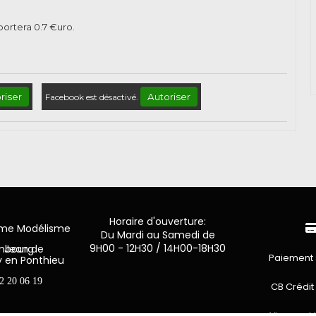
pportera
0.7
€uro.
riser
Autoriser
Facebook est désactivé.
Horaire d'ouverture:
mme Modélisme
Du Mardi au Samedi de
9H00 - 12H30 / 14H00-18H30
n de Luxembourg
Paiement 
y en Ponthieu
2 20 06 19
CB Crédit
Virement 