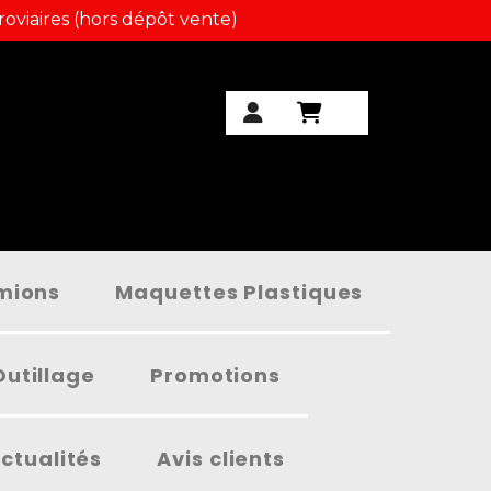
roviaires (hors dépôt vente)
amions
Maquettes Plastiques
Outillage
Promotions
ctualités
Avis clients