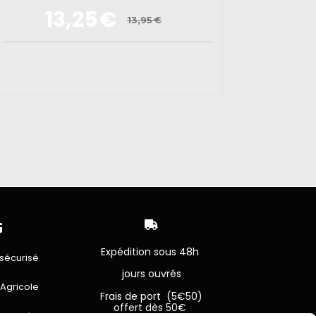
13,25
€
13,95
€


Expédition sous 48h
sécurisé
jours ouvrés
 Agricole
Frais de port (5€50)
offert dès 50€
bancaire