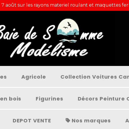
 7 août sur les rayons materiel roulant et maquettes fer
ées
Agricole
Collection Voitures C
en bois
Figurines
Décors Peinture 
DEPOT VENTE
Nos marques
A