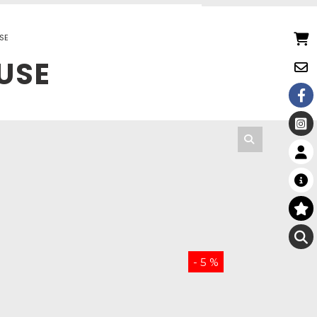
USE
USE
- 5 %