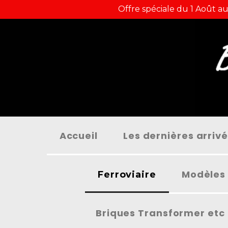
Panneau de gestion des cookies
Offre spéciale du 1 Août au
Accueil
Les dernières arriv
Modèles 
Ferroviaire
Briques Transformer etc