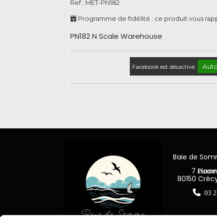
Ref :
MET-PN182
Programme de fidélité : ce produit vous ra
PN182 N Scale Warehouse
Auto
Facebook est désactivé.
Baie de So
7 Place Jea
80150 Créc

03 2