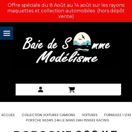
Panneau de gestion des cookies
Offre spéciale du 8 Août au 14 août sur les rayons
maquettes et collection automobiles (hors dépôt
vente)
ACCUEIL
COLLECTION VOITURES CAMIONS
VOITURES
FORMULES 1 1/43
PORSCHE 963#5 24H LE MANS LMH PENSKE RACING